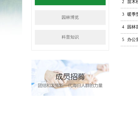
2
苗木
3
暖季
园林博览
4
园林
科普知识
5
办公